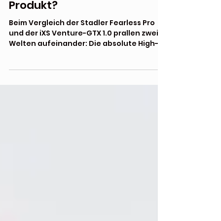
Lohnt sich die Investition in
ein Hi-End-Premium
Produkt?
Beim Vergleich der Stadler Fearless Pro
und der iXS Venture-GTX 1.0 prallen zwei
Welten aufeinander: Die absolute High-
End-Referenz aus Deutschland gegen
den modernen, preis-
leistungsorientierten Allrounder aus der
Schweiz. Lohnt sich die Investition in ein
Hi-End-Premium Produkt?