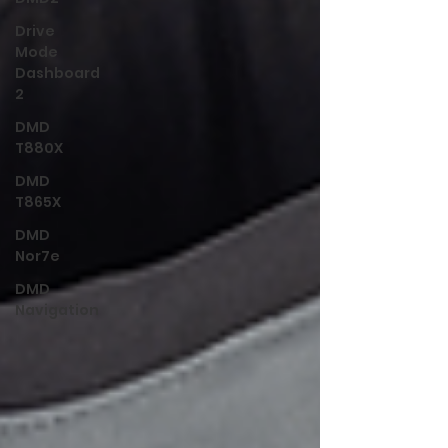
Drive
Mode
Dashboard
2
DMD
T880X
DMD
T865X
DMD
Nor7e
DMD
Navigation