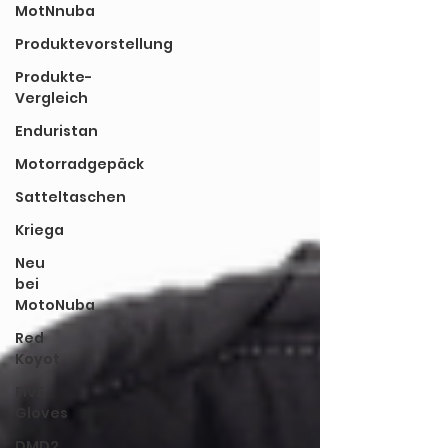
MotNnuba
Produktevorstellung
Produkte-
Vergleich
Enduristan
Motorradgepäck
Satteltaschen
Kriega
Neu
bei
MotoNuba
Red
Koyot
FiVE
Gloves
DMD2