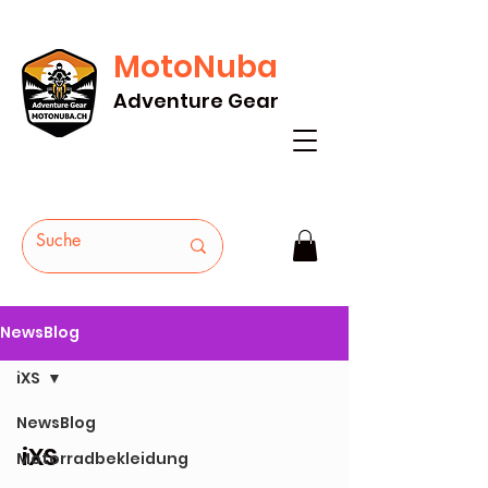
MotoNuba
GRATIS VERSAND AB Fr. 200* - HEUTE
Adventure Gear
BESTELLEN
NewsBlog
iXS
NewsBlog
iXS
Motorradbekleidung