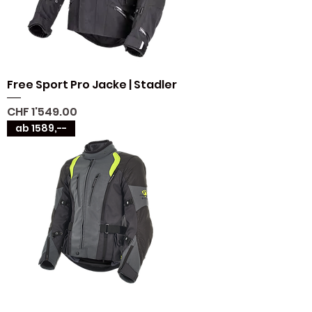
Free Sport Pro Jacke | Stadler
Preis
CHF 1'549.00
ab 1589,--