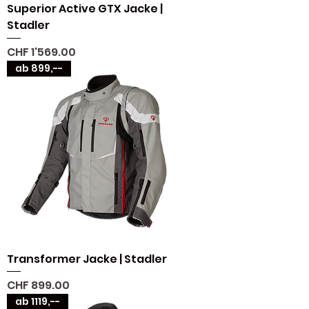
Superior Active GTX Jacke |
Stadler
Preis
CHF 1'569.00
ab 899,--
Transformer Jacke | Stadler
Preis
CHF 899.00
ab 1119,--