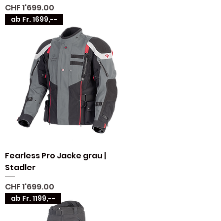
Preis
CHF 1'699.00
ab Fr. 1699,--
Fearless Pro Jacke grau |
Stadler
Preis
CHF 1'699.00
ab Fr. 1199,--