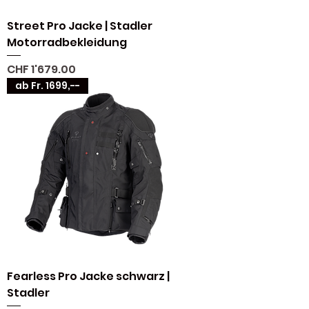
Street Pro Jacke | Stadler
Motorradbekleidung
Preis
CHF 1'679.00
ab Fr. 1699,--
Fearless Pro Jacke schwarz |
Stadler