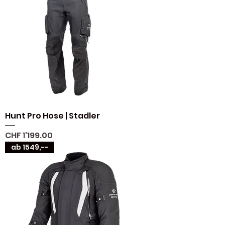
Hunt Pro Hose | Stadler
Preis
CHF 1'199.00
ab 1549,--