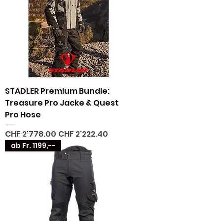
STADLER Premium Bundle:
Treasure Pro Jacke & Quest
Pro Hose
Standardpreis
Sale-Preis
CHF 2'778.00
CHF 2'222.40
ab Fr. 1199,--