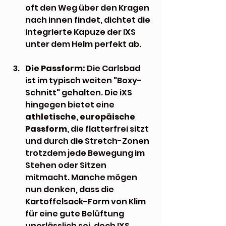
oft den Weg über den Kragen 
nach innen findet, dichtet die 
integrierte Kapuze der iXS 
unter dem Helm perfekt ab.
Die Passform:
 Die Carlsbad 
ist im typisch weiten "Boxy-
Schnitt" gehalten. Die iXS 
hingegen bietet eine 
athletische, europäische 
Passform
, die flatterfrei sitzt 
und durch die Stretch-Zonen 
trotzdem jede Bewegung im 
Stehen oder Sitzen 
mitmacht. Manche mögen 
nun denken, dass die 
Kartoffelsack-Form von Klim 
für eine gute Belüftung 
unerlässlich sei, doch IXS 