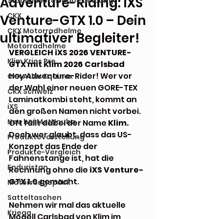
Adventure-Riding: iXS
Stadler Motorradbekleidung
CKX
Venture-GTX 1.0 – Dein
CKX Motorradhelme
ultimativer Begleiter!
Motorradhelme
VERGLEICH iXS 2026 VENTURE-
Klim Krios Pro
GTX mit Klim 2026 Carlsbad 
Hey Adventure-Rider! Wer vor 
CKX Atlas Equinox
der Wahl einer neuen GORE-TEX 
CKX Schweiz
Laminatkombi steht, kommt an 
iXS
den großen Namen nicht vorbei. 
Neu bei MotNnuba
Oft fällt dabei der Name 
Klim. 
Doch wer glaubt, dass das US-
Produktevorstellung
Konzept das Ende der 
Produkte-Vergleich
Fahnenstange ist, hat die 
Enduristan
Rechnung ohne die 
iXS Venture-
GTX 1.0
 gemacht.
Motorradgepäck
Satteltaschen
Nehmen wir mal das aktuelle 
Kriega
Modell Carlsbad von Klim im 