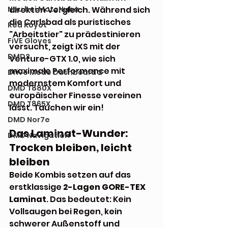
Neu bei MotoNuba
direkten Vergleich. Während sich 
die Carlsbad als puristisches 
Red Koyot
"Arbeitstier" zu prädestinieren 
FiVE Gloves
versucht, zeigt iXS mit der 
DMD2
Venture-GTX 1.0, wie sich 
maximale Performance mit 
Drive Mode Dashboard 2
modernstem Komfort und 
DMD T880X
europäischer Finesse vereinen 
DMD T865X
lässt. Tauchen wir ein!
DMD Nor7e
Das Laminat-Wunder: 
DMD Navigation
Trocken bleiben, leicht 
bleiben
Beide Kombis setzen auf das 
erstklassige 
2-Lagen GORE-TEX 
Laminat
. Das bedeutet: Kein 
Vollsaugen bei Regen, kein 
schwerer Außenstoff und 