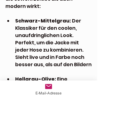
modern wirkt:
Schwarz-Mittelgrau:
 Der 
Klassiker für den coolen, 
unaufdringlichen Look. 
Perfekt, um die Jacke mit 
jeder Hose zu kombinieren. 
SIeht live und in Farbe noch 
besser aus, als auf den Bildern
Hellgrau-Olive:
 Eine 
elegante Kombination, die 
besonders auf modernen 
E-Mail-Adresse
Adventure-Bikes (wie der 
Africa Twin oder Tenere) 
hervorragend aussieht.
Der "Magic Touch": 