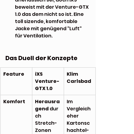
beweist mit der Venture-GTX 
1.0 das dem nicht so ist. Eine 
toll sizende, komfortable 
Jacke mit genügend "Luft" 
für Ventilation.
Das Duell der Konzepte
Feature
iXS 
Klim 
Venture-
Carlsbad
GTX 1.0
Komfort
Herausra
Im 
gend
 dur
Vergleich 
ch 
eher 
Stretch-
Kartonsc
Zonen
hachtel-