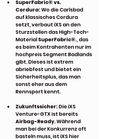
SuperFabric® vs. 
Cordura:
 Wo die Carlsbad 
auf klassisches Cordura 
setzt, verbaut iXS an den 
Sturzstellen das High-Tech-
Material 
SuperFabric®
., das 
es beim Kontrahenten nur im 
hochpreis Segment Badlands 
gibt. Dieses ist extrem 
abriebfest und bietet ein 
Sicherheitsplus, das man 
sonst eher aus dem 
Rennsport kennt.
Zukunftssicher:
 Die iXS 
Venture-GTX ist bereits 
Airbag-Ready
. Während 
man bei der Konkurrenz oft 
basteln muss, ist iXS hier 