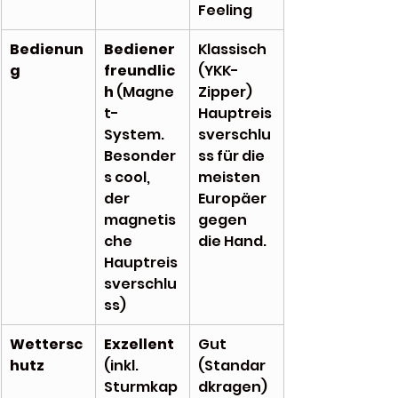
Feeling
Bedienun
Bediener
Klassisch 
g
freundlic
(YKK-
h
 (Magne
Zipper) 
t-
Hauptreis
System. 
sverschlu
Besonder
ss für die 
s cool, 
meisten 
der 
Europäer 
magnetis
gegen 
che 
die Hand.
Hauptreis
sverschlu
ss)
Wettersc
Exzellent
Gut 
hutz
(inkl. 
(Standar
Sturmkap
dkragen)