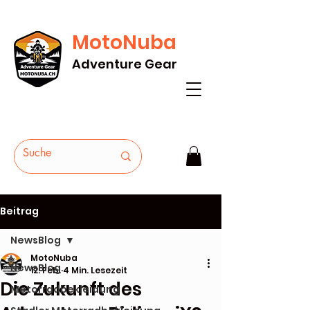
MotoNuba
GRATIS VERSAND AB Fr. 200* - HEUTE
Adventure Gear
BESTELLEN
Beitrag
NewsBlog
MotoNuba
NewsBlog
12. Feb.
4 Min. Lesezeit
Die Zukunft des
Motorradbekleidung