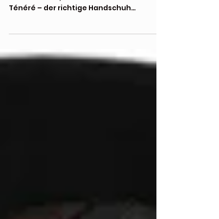
Motorradhandschuh ist
Bereit für das nächste Abenteuer? Egal
ob auf der GS, der Africa Twin oder der
Ténéré – der richtige Handschuh
entscheidet darüber, ob du dich auf die
Kurve konzentrierst oder auf deine
kalten, nassen Finger. Erfahre mehr über
den TFX1 GTX Motorradhandschuh vom
besten Handschuh-Hersteller in Europa!