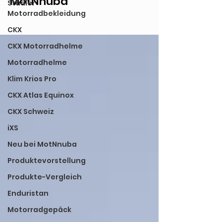
MotNnuba
Stadler
Motorradbekleidung
CKX
CKX Motorradhelme
Motorradhelme
Klim Krios Pro
CKX Atlas Equinox
CKX Schweiz
iXS
Neu bei MotNnuba
Produktevorstellung
Produkte-Vergleich
Enduristan
Motorradgepäck