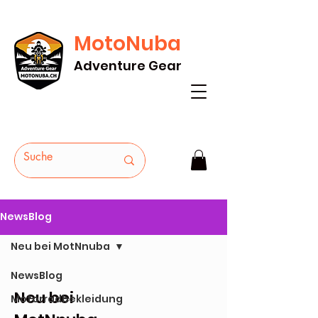
MotoNuba
GRATIS VERSAND AB Fr. 200* - HEUTE
Adventure Gear
BESTELLEN
NewsBlog
Neu bei MotNnuba
NewsBlog
Neu bei
Motorradbekleidung