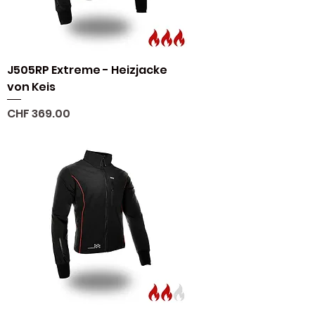
J505RP Extreme - Heizjacke
von Keis
Preis
CHF 369.00