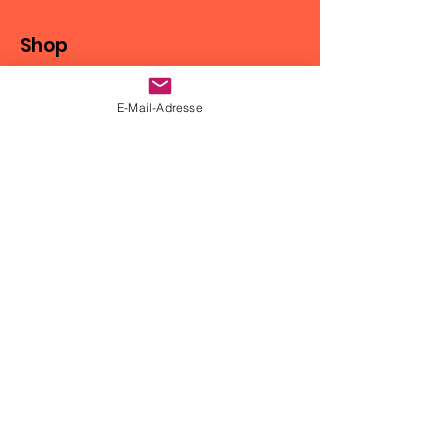
Shop
Motorradbekleidung
E-Mail-Adresse
Gepäcklösungen
DMD2 Navigation
Motoz-Reifen
Zubehör
Info
Kontakt
*Versand & Rückgabe