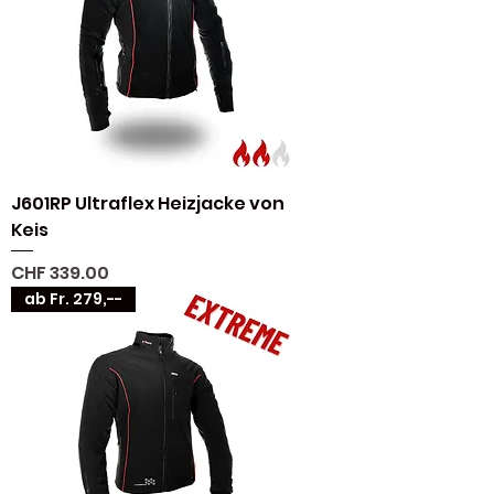
J601RP Ultraflex Heizjacke von
Keis
Preis
CHF 339.00
ab Fr. 279,--