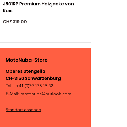
J501RP Premium Heizjacke von
Keis
Preis
CHF 319.00
MotoNuba-Store
Oberes Stengeli 3
CH-3150 Schwarzenburg
Tel.:
+41 (0)79 175 15 32
E-Mail:
motonuba@outlook.com
Standort ansehen