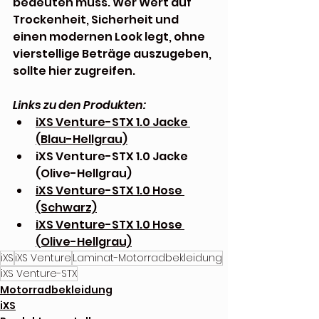
bedeuten muss. Wer Wert auf 
Trockenheit, Sicherheit und 
einen modernen Look legt, ohne 
vierstellige Beträge auszugeben, 
sollte hier zugreifen.
Links zu den Produkten:
iXS Venture-STX 1.0 Jacke 
(Blau-Hellgrau)
iXS Venture-STX 1.0 Jacke 
(Olive-Hellgrau)
iXS Venture-STX 1.0 Hose 
(Schwarz)
iXS Venture-STX 1.0 Hose 
(Olive-Hellgrau)
iXS
iXS Venture
Laminat-Motorradbekleidung
iXS Venture-STX
Motorradbekleidung
iXS