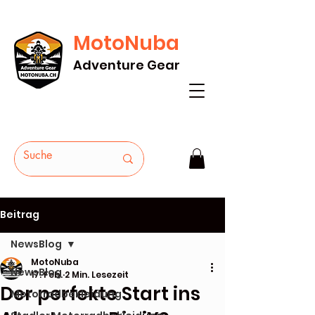
MotoNuba
GRATIS VERSAND AB Fr. 200* - HEUTE
Adventure Gear
BESTELLEN
Beitrag
NewsBlog
MotoNuba
NewsBlog
17. Feb.
2 Min. Lesezeit
Der perfekte Start ins
Motorradbekleidung