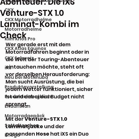
Abenteuer: Die iXS
Stadler Motorradbekleidung
CKX
Venture-STX 1.0
CKX Motorradhelme
Laminat-Kombi im
Motorradhelme
Check
Klim Krios Pro
Wer gerade erst mit dem 
CKX Atlas Equinox
Motorradfahren beginnt oder in 
CKX Schweiz
die Welt der Touring-Abenteuer 
eintauchen möchte, steht oft 
iXS
vor derselben Herausforderung: 
Neu bei MotNnuba
Man sucht Ausrüstung, die bei 
Produktevorstellung
jedem Wetter funktioniert, sicher 
ist und dabei das Budget nicht 
Produkte-Vergleich
sprengt.
Enduristan
Motorradgepäck
Mit der 
Venture-STX 1.0 
Satteltaschen
Laminatjacke
 und der 
passenden 
Hose
 hat iXS ein Duo 
Kriega