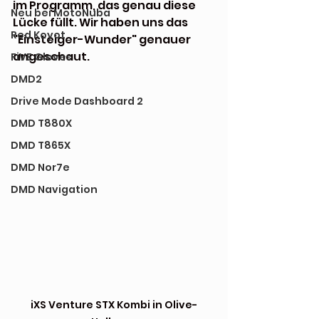
im Programm, das genau diese 
Neu bei MotoNuba
Lücke füllt. Wir haben uns das 
Red Koyot
"Einsteiger-Wunder" genauer 
angeschaut.
FiVE Gloves
DMD2
Drive Mode Dashboard 2
DMD T880X
DMD T865X
DMD Nor7e
DMD Navigation
iXS Venture STX Kombi in Olive-