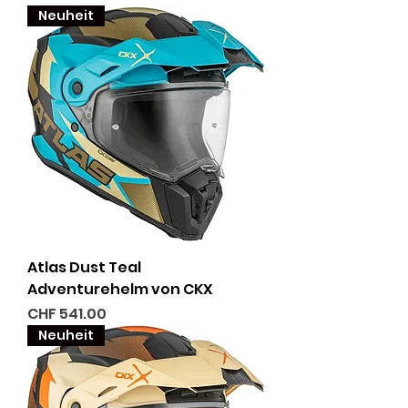
Neuheit
Atlas Dust Teal
Adventurehelm von CKX
Preis
CHF 541.00
Neuheit