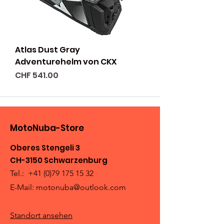
Atlas Dust Gray
Adventurehelm von CKX
Preis
CHF 541.00
MotoNuba-Store
Oberes Stengeli 3
CH-3150 Schwarzenburg
Tel.:
+41 (0)79 175 15 32
E-Mail:
motonuba@outlook.com
Standort ansehen