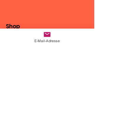
Shop
Motorradbekleidung
E-Mail-Adresse
Gepäcklösungen
DMD2 Navigation
Motoz-Reifen
Zubehör
Info
Kontakt