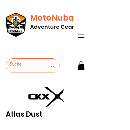
MotoNuba
GRATIS VERSAND AB Fr. 200* - HEUTE
Adventure Gear
BESTELLEN
Atlas Dust