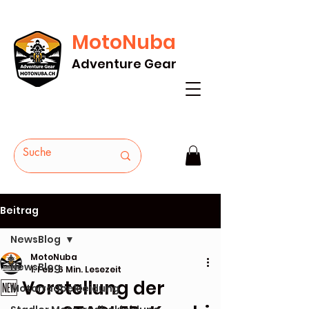
MotoNuba
GRATIS VERSAND AB Fr. 200* - HEUTE
Adventure Gear
BESTELLEN
Beitrag
NewsBlog
MotoNuba
NewsBlog
1. Feb.
6 Min. Lesezeit
🆕 Vorstellung der
Motorradbekleidung