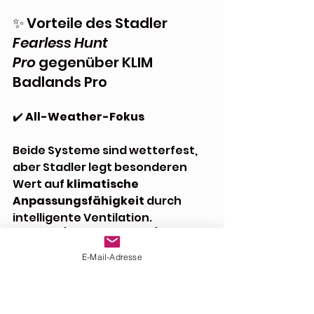
✨ Vorteile des Stadler 
Fearless Hunt 
Pro
 gegenüber KLIM 
Badlands Pro
✔️ 
All-Weather-Fokus
Beide Systeme sind wetterfest, 
aber Stadler legt besonderen 
Wert auf 
klimatische 
Anpassungsfähigkeit
 durch 
intelligente Ventilation. 
Das 
APS (Air Pipe System) bei 
Stadler sorgt für optimale 
E-Mail-Adresse
Luftverteilung und -Zirkulation 
im Inneren der Jacke. Hingegen 
bei Klim, dort wo die Badlands am 