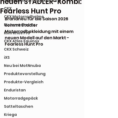
neuen STADLER-Kombi:
Stadler Motorradbekleidung
CKX
Fearless Hunt Pro
CKX Motorradhelme
Brandneu für die Saison 2026 
Motorradhelme
kommt Stadler 
Motorradbekleidung mit einem 
Klim Krios Pro
neuen Modell auf den Markt - 
CKX Atlas Equinox
Fearless Hunt Pro
CKX Schweiz
iXS
Neu bei MotNnuba
Produktevorstellung
Produkte-Vergleich
Enduristan
Motorradgepäck
Satteltaschen
Kriega