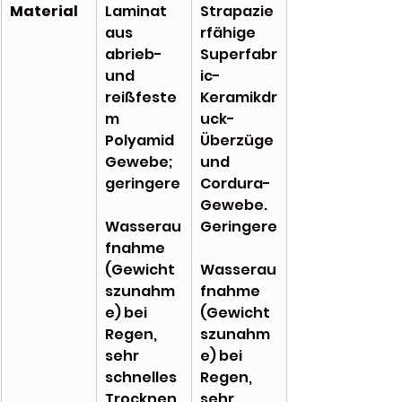
Material
Laminat 
Strapazie
aus 
rfähige 
abrieb- 
Superfabr
und 
ic-
reißfeste
Keramikdr
m 
uck-
Polyamid 
Überzüge 
Gewebe; 
und 
geringere
Cordura-
Gewebe. 
Wasserau
Geringere
fnahme 
(Gewicht
Wasserau
szunahm
fnahme 
e) bei 
(Gewicht
Regen, 
szunahm
sehr 
e) bei 
schnelles 
Regen, 
Trocknen,
sehr 