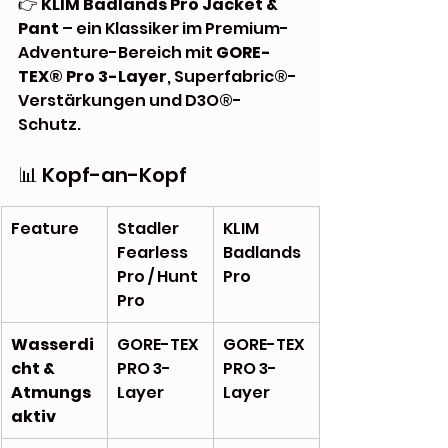
👉 
KLIM Badlands Pro Jacket & 
Pant
 – ein Klassiker im Premium-
Adventure-Bereich mit 
GORE-
TEX® Pro 3-Layer
, Superfabric®-
Verstärkungen und D3O®-
Schutz.
📊 Kopf-an-Kopf
Feature
Stadler 
KLIM 
Fearless 
Badlands 
Pro / Hunt 
Pro
Pro
Wasserdi
GORE-TEX 
GORE-TEX 
cht & 
PRO 3-
PRO 3-
Atmungs
Layer
Layer
aktiv