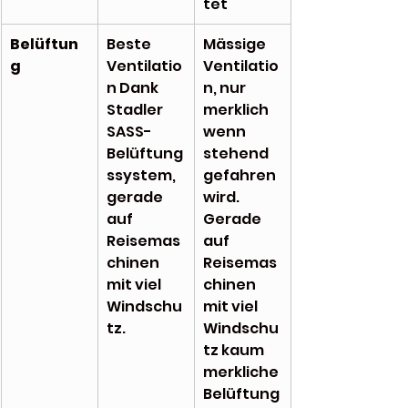
tet
Belüftun
Beste 
Mässige 
g
Ventilatio
Ventilatio
n Dank 
n, nur 
Stadler 
merklich 
SASS-
wenn 
Belüftung
stehend 
ssystem, 
gefahren 
gerade 
wird.  
auf 
Gerade 
Reisemas
auf 
chinen 
Reisemas
mit viel 
chinen 
Windschu
mit viel 
tz.
Windschu
tz kaum 
merkliche 
Belüftung