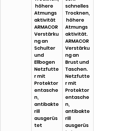
 höhere 
schnelles 
Atmungs
Trocknen,
aktivität
 höhere 
ARMACOR 
Atmungs
Verstärku
aktivität. 
ng an 
ARMACOR 
Schulter 
Verstärku
und 
ng an 
Ellbogen
Brust und 
Netzfutte
Taschen. 
r mit 
Netzfutte
Protektor
r mit 
entasche
Protektor
n, 
entasche
antibakte
n, 
rill 
antibakte
ausgerüs
rill 
tet
ausgerüs