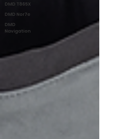
DMD T865X
DMD Nor7e
DMD
Navigation