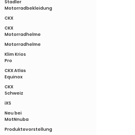
Stadler
Motorradbekleidung
CKX
CKX
Motorradhelme
Motorradhelme
Klim Krios
Pro
CKX Atlas
Equinox
CKX
Schweiz
iXS
Neu bei
MotNnuba
Produktevorstellung