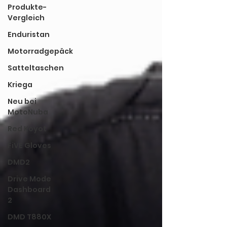
Produkte-
Vergleich
Enduristan
Motorradgepäck
Satteltaschen
Kriega
Neu bei
MotoNuba
Red Koyot
FiVE Gloves
DMD2
Drive Mode
Dashboard
2
DMD T880X