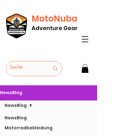
MotoNuba
GRATIS VERSAND AB Fr. 200* - HEUTE
Adventure Gear
BESTELLEN
NewsBlog
NewsBlog
NewsBlog
Motorradbekleidung