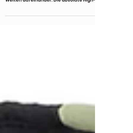
Beim Vergleich der Stadler Fearless Pro
und der iXS Venture-GTX 1.0 prallen zwei
Welten aufeinander: Die absolute High-
End-Referenz aus Deutschland gegen
den modernen, preis-
leistungsorientierten Allrounder aus der
Schweiz. Lohnt sich die Investition in ein
Hi-End-Premium Produkt?