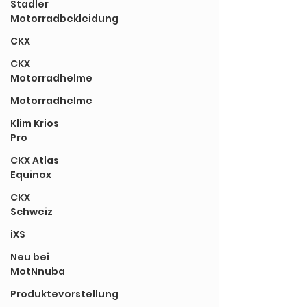
Stadler
Motorradbekleidung
CKX
CKX
Motorradhelme
Motorradhelme
Klim Krios
Pro
CKX Atlas
Equinox
CKX
Schweiz
iXS
Neu bei
MotNnuba
Produktevorstellung