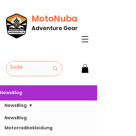
MotoNuba
GRATIS VERSAND AB Fr. 200* - HEUTE
Adventure Gear
BESTELLEN
NewsBlog
NewsBlog
NewsBlog
Motorradbekleidung