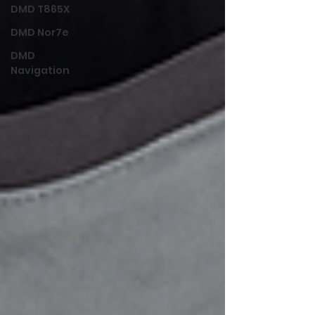
DMD T865X
DMD Nor7e
DMD
Navigation