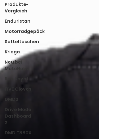
Produkte-
Vergleich
Enduristan
Motorradgepäck
Satteltaschen
Kriega
Neu bei
MotoNuba
Red Koyot
FiVE Gloves
DMD2
Drive Mode
Dashboard
2
DMD T880X