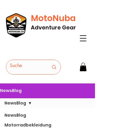
MotoNuba
GRATIS VERSAND AB Fr. 200* - HEUTE
Adventure Gear
BESTELLEN
NewsBlog
NewsBlog
NewsBlog
Motorradbekleidung