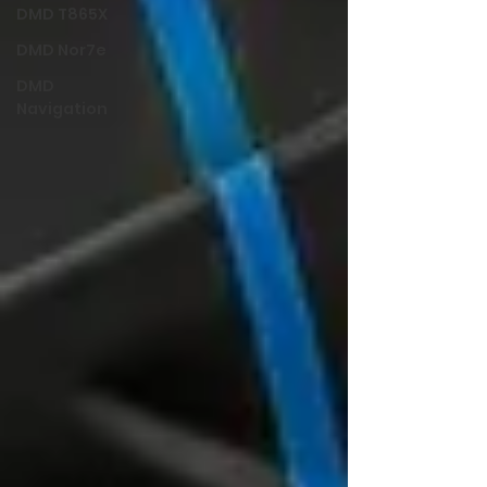
DMD T865X
DMD Nor7e
DMD
Navigation