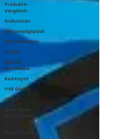
Produkte-
Vergleich
Enduristan
Motorradgepäck
Satteltaschen
Kriega
Neu bei
MotoNuba
Red Koyot
FiVE Gloves
DMD2
Drive Mode
Dashboard
2
DMD T880X