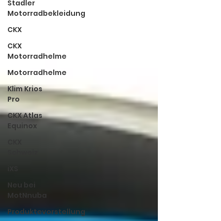
Stadler
Motorradbekleidung
CKX
CKX
Motorradhelme
Motorradhelme
Klim Krios
Pro
CKX Atlas
Equinox
CKX
Schweiz
iXS
Neu bei
MotNnuba
Produktevorstellung