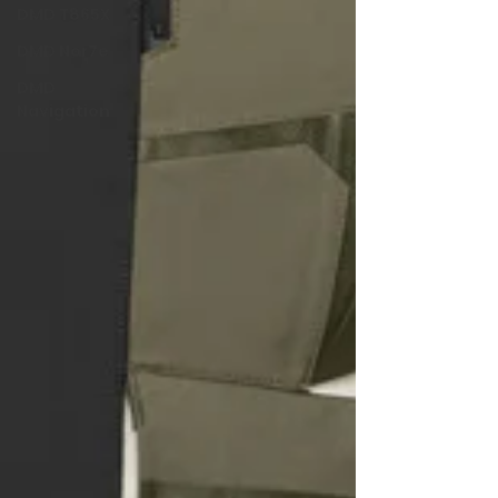
DMD T865X
DMD Nor7e
DMD
Navigation