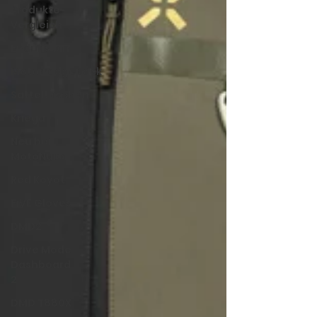
Produkte-
Vergleich
Enduristan
Motorradgepäck
Satteltaschen
Kriega
Neu bei
MotoNuba
Red Koyot
FiVE Gloves
DMD2
Drive Mode
Dashboard
2
DMD T880X