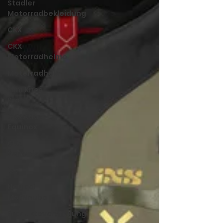
Stadler
Motorradbekleidung
CKX
CKX
Motorradhelme
Motorradhelme
Klim Krios
Pro
CKX Atlas
Equinox
CKX
Schweiz
iXS
Neu bei
MotNnuba
Produktevorstellung