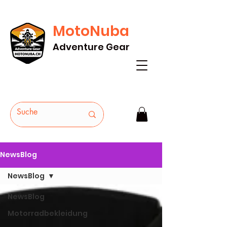
MotoNuba
GRATIS VERSAND AB Fr. 200* - HEUTE
Adventure Gear
BESTELLEN
NewsBlog
NewsBlog
NewsBlog
Motorradbekleidung