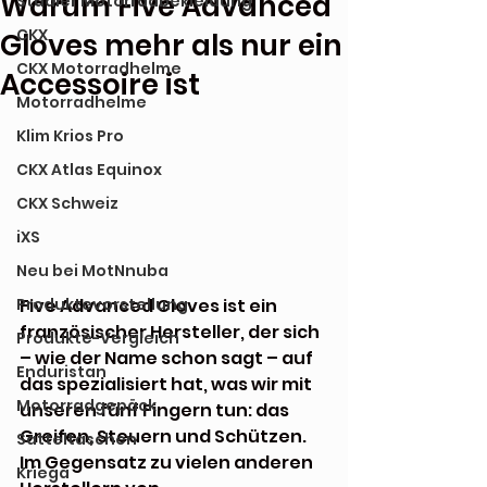
Warum Five Advanced
Stadler Motorradbekleidung
CKX
Gloves mehr als nur ein
CKX Motorradhelme
Accessoire ist
Motorradhelme
Klim Krios Pro
CKX Atlas Equinox
CKX Schweiz
iXS
Neu bei MotNnuba
Produktevorstellung
Five Advanced Gloves ist ein 
französischer Hersteller, der sich 
Produkte-Vergleich
– wie der Name schon sagt – auf 
Enduristan
das spezialisiert hat, was wir mit 
Motorradgepäck
unseren fünf Fingern tun: das 
Greifen, Steuern und Schützen. 
Satteltaschen
Im Gegensatz zu vielen anderen 
Kriega