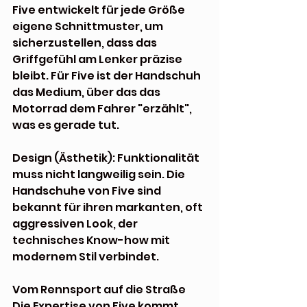
Five entwickelt für jede Größe 
eigene Schnittmuster, um 
sicherzustellen, dass das 
Griffgefühl am Lenker präzise 
bleibt. Für Five ist der Handschuh 
das Medium, über das das 
Motorrad dem Fahrer "erzählt", 
was es gerade tut.
Design (Ästhetik): Funktionalität 
muss nicht langweilig sein. Die 
Handschuhe von Five sind 
bekannt für ihren markanten, oft 
aggressiven Look, der 
technisches Know-how mit 
modernem Stil verbindet.
Vom Rennsport auf die Straße
Die Expertise von Five kommt 