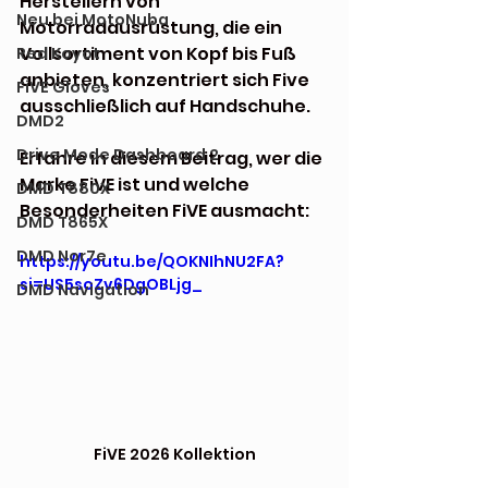
Herstellern von 
Neu bei MotoNuba
Motorradausrüstung, die ein 
Vollsortiment von Kopf bis Fuß 
Red Koyot
anbieten, konzentriert sich Five 
FiVE Gloves
ausschließlich auf Handschuhe.
DMD2
Drive Mode Dashboard 2
Erfahre in diesem Beitrag, wer die 
Marke FiVE ist und welche 
DMD T880X
Besonderheiten FiVE ausmacht:
DMD T865X
DMD Nor7e
https://youtu.be/QOKNIhNU2FA?
si=US5soZv6DgOBLjg_
DMD Navigation
FiVE 2026 Kollektion