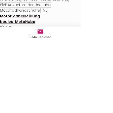
FiVE Adventure Handschuhe
Motorradhandschuhe
FiVE
Motorradbekleidung
Neu bei MotoNuba
FiVE Gloves
E-Mail-Adresse
Alle ansehen
Aktuelle Beiträge