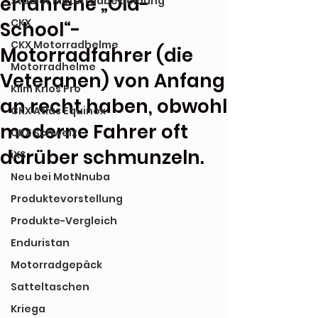
erfahrene „Old-
Stadler Motorradbekleidung
CKX
School“-
CKX Motorradhelme
Motorradfahrer (die
Motorradhelme
Veteranen) von Anfang
Klim Krios Pro
an recht haben, obwohl
CKX Atlas Equinox
moderne Fahrer oft
CKX Schweiz
darüber schmunzeln.
iXS
Neu bei MotNnuba
Produktevorstellung
Produkte-Vergleich
Enduristan
Motorradgepäck
Satteltaschen
Kriega