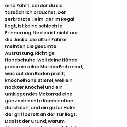
eine Fahrt, bei der du sie 
tatsächlich brauchst. Der 
zerkratzte Helm, der im Regal 
liegt, ist keine schlechte 
Erinnerung. Und es ist nicht nur 
die Jacke; die alten Fahrer 
meinten die gesamte 
Ausrüstung. Richtige 
Handschuhe, weil deine Hände 
jedes einzelne Mal das Erste sind, 
was auf den Boden prallt; 
knöchelhohe Stiefel, weil ein 
nackter Knöchel und ein 
umkippendes Motorrad eine 
ganz schlechte Kombination 
darstelen; und ein guter Helm, 
der griffbereit an der Tür liegt. 
Das ist der Grund, warum 