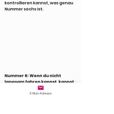
kontrollieren kannst, was genau 
Nummer sechs ist.
Nummer 6: Wenn du nicht 
langsam fahren kannst, kannst 
du nicht wirklich 
fahren.
 Beobachte einen echten 
E-Mail-Adresse
Veteranen auf einem leeren 
Parkplatz, und es ist fast schon 
langweilig, wie gut er ist. Enge U-