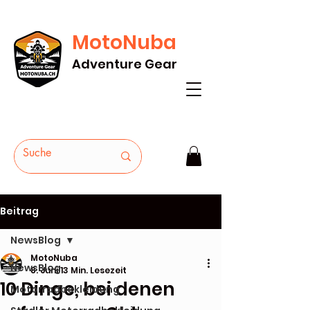
MotoNuba
GRATIS VERSAND AB Fr. 200* - HEUTE
Adventure Gear
BESTELLEN
Beitrag
NewsBlog
MotoNuba
NewsBlog
8. Juni
13 Min. Lesezeit
10 Dinge, bei denen
Motorradbekleidung