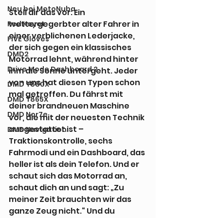
Neu bei MotoNuba
Stell dir das vor: Ein 
wettergegerbter alter Fahrer in 
Red Koyot
einer verblichenen Lederjacke, 
FiVE Gloves
der sich gegen ein klassisches 
DMD2
Motorrad lehnt, während hinter 
Drive Mode Dashboard 2
ihm die Sonne untergeht. Jeder 
von uns hat diesen Typen schon 
DMD T880X
mal getroffen. Du fährst mit 
DMD T865X
deiner brandneuen Maschine 
DMD Nor7e
vor, die mit der neuesten Technik 
ausgestattet ist – 
DMD Navigation
Traktionskontrolle, sechs 
Fahrmodi und ein Dashboard, das 
heller ist als dein Telefon. Und er 
schaut sich das Motorrad an, 
schaut dich an und sagt: „Zu 
meiner Zeit brauchten wir das 
ganze Zeug nicht.“ Und du 