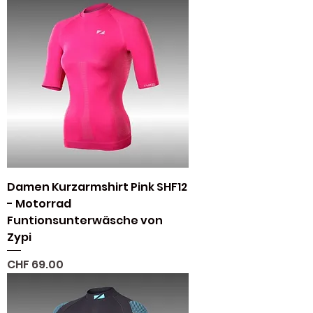
Damen Kurzarmshirt Pink SHF12
- Motorrad
Funtionsunterwäsche von
Zypi
Preis
CHF 69.00