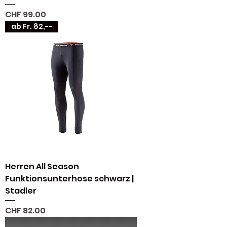
Preis
CHF 99.00
ab Fr. 82,--
Herren All Season
Funktionsunterhose schwarz |
Stadler
Preis
CHF 82.00