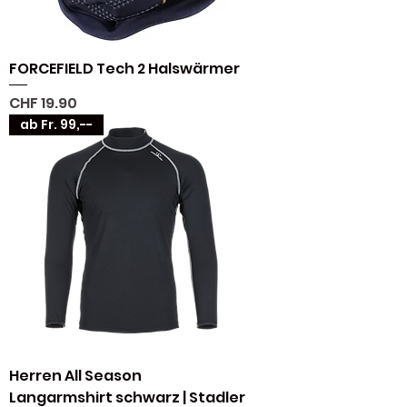
FORCEFIELD Tech 2 Halswärmer
Preis
CHF 19.90
ab Fr. 99,--
Herren All Season
Langarmshirt schwarz | Stadler