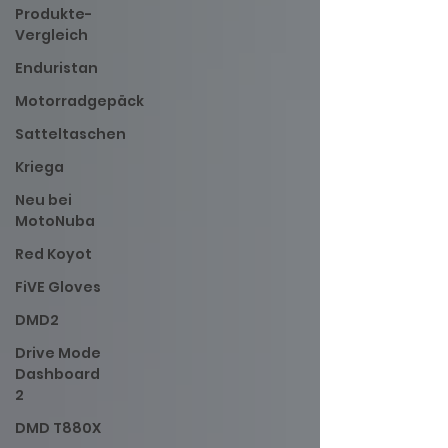
Produkte-
Vergleich
Enduristan
Motorradgepäck
Satteltaschen
Kriega
Neu bei
MotoNuba
Red Koyot
FiVE Gloves
DMD2
Drive Mode
Dashboard
2
DMD T880X