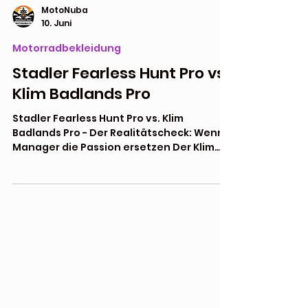
MotoNuba
10. Juni
Motorradbekleidung
Stadler Fearless Hunt Pro vs.
Klim Badlands Pro
Stadler Fearless Hunt Pro vs. Klim
Badlands Pro - Der Realitätscheck: Wenn
Manager die Passion ersetzen Der Klim
Badlands Pro war jahrelang so etwas wie
die unbestrittene Rüstung für
Weltreisende. Doch hinter den Kulissen
hat sich viel verändert. Seit die
Muttergesellschaft Polaris das Ruder
übernommen hat, spürten wir als Händler
merklich, dass passionierte Motorrad-