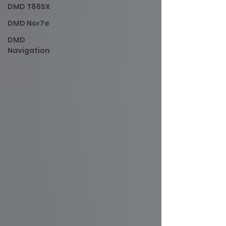
DMD T865X
DMD Nor7e
DMD
Navigation