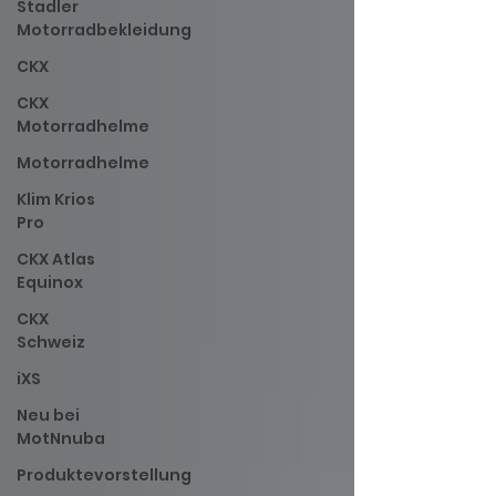
Stadler
Motorradbekleidung
CKX
CKX
Motorradhelme
Motorradhelme
Klim Krios
Pro
CKX Atlas
Equinox
CKX
Schweiz
iXS
Neu bei
MotNnuba
Produktevorstellung