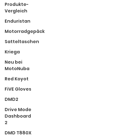
Produkte-
Vergleich
Enduristan
Motorradgepäck
Satteltaschen
Kriega
Neu bei
MotoNuba
Red Koyot
FiVE Gloves
DMD2
Drive Mode
Dashboard
2
DMD T880X