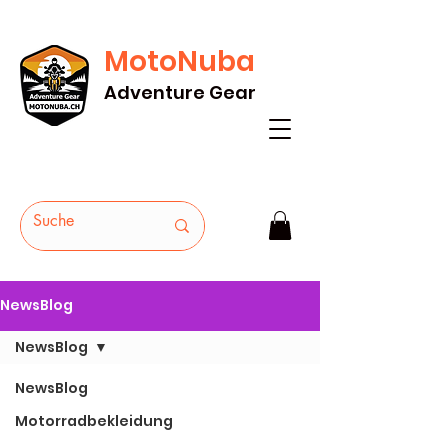
MotoNuba
GRATIS VERSAND AB Fr. 200* - HEUTE
Adventure Gear
BESTELLEN
NewsBlog
NewsBlog
NewsBlog
Motorradbekleidung