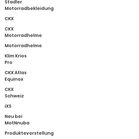
Stadler
Motorradbekleidung
CKX
CKX
Motorradhelme
Motorradhelme
Klim Krios
Pro
CKX Atlas
Equinox
CKX
Schweiz
iXS
Neu bei
MotNnuba
Produktevorstellung