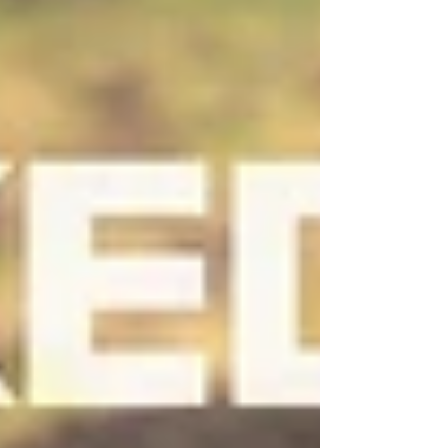
zuverlässig. Genau hier kommt das Kriega
Motorradgepäck Sortiment ins Spiel. Ich
habe mich intensiv mit den Produkten
beschäftigt und will Dir heute zeigen,
warum Kriega für mich zur ersten Wahl
geworden ist. Also, schnall Dich an – es
wird spannend!