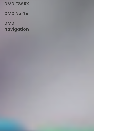
DMD T865X
DMD Nor7e
DMD
Navigation