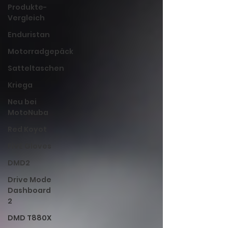
Produkte-
Vergleich
Enduristan
Motorradgepäck
Satteltaschen
Kriega
Neu bei
MotoNuba
Red Koyot
FiVE Gloves
DMD2
Drive Mode
Dashboard
2
DMD T880X