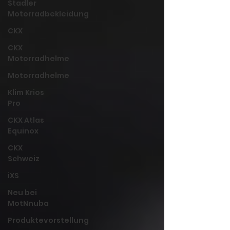
Stadler
Motorradbekleidung
CKX
CKX
Motorradhelme
Motorradhelme
Klim Krios
Pro
CKX Atlas
Equinox
CKX
Schweiz
iXS
Neu bei
MotNnuba
Produktevorstellung