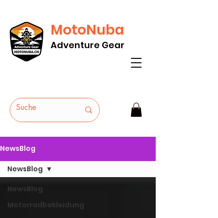
MotoNuba
GRATIS VERSAND AB Fr. 200* - HEUTE
Adventure Gear
BESTELLEN
NewsBlog
NewsBlog
NewsBlog
Motorradbekleidung