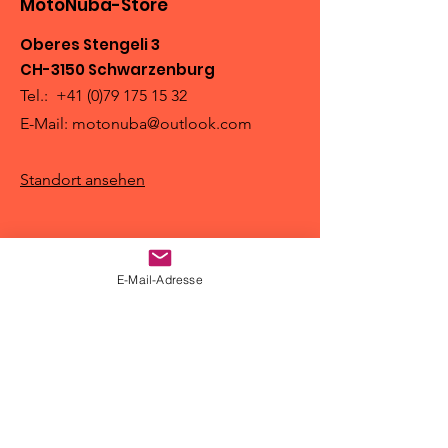
MotoNuba-Store
Oberes Stengeli 3
CH-3150 Schwarzenburg
Tel.:
+41 (0)79 175 15 32
E-Mail:
motonuba@outlook.com
Standort ansehen
E-Mail-Adresse
Shop
Motorradbekleidung
Gepäcklösungen
DMD2 Navigation
Motoz-Reifen