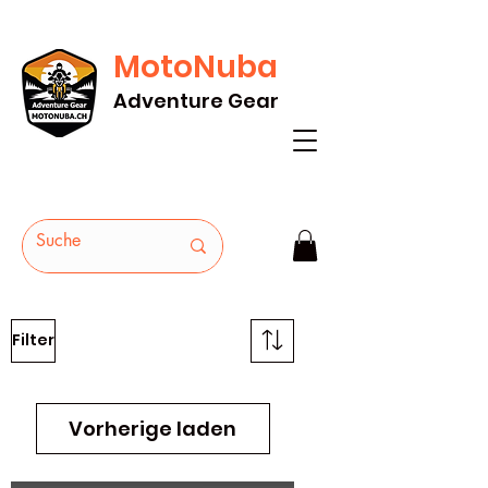
MotoNuba
GRATIS VERSAND AB Fr. 200* - HEUTE
Adventure Gear
BESTELLEN
Filter
Vorherige laden