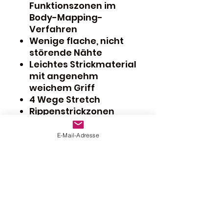
Funktionszonen im
Body-Mapping-
Verfahren
Wenige flache, nicht
störende Nähte
Leichtes Strickmaterial
mit angenehm
weichem Griff
4 Wege Stretch
Rippenstrickzonen
verbessern die
Passform
E-Mail-Adresse
Antimikrobiell
Pflegeleicht
(Maschinenwäsche)
Hergestellt in Europa
Bei Verfügbarkeit sofort
versandfertig.