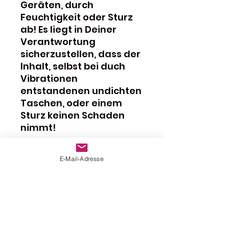
Geräten, durch
Feuchtigkeit oder Sturz
ab! Es liegt in Deiner
Verantwortung
sicherzustellen, dass der
Inhalt, selbst bei duch
Vibrationen
entstandenen undichten
Taschen, oder einem
Sturz keinen Schaden
nimmt!
HAFTUNGSAUSSCHLUSS
E-Mail-Adresse
FÜR HITZESCHàDEN
Hitze ist tödlich! Wenn
Dein OS-Gepäcksystem
mit heissen
Auspuffteilen in
Berührung kommt haben