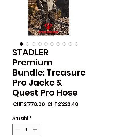
STADLER
Premium
Bundle: Treasure
Pro Jacke &
Quest Pro Hose
Standardpreis
Sale-
 CHF 2'778.00 
CHF 2'222.40
Preis
Anzahl
*