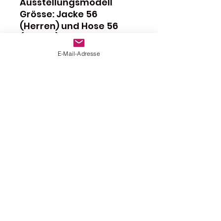
Ausstellungsmodell
Grösse: Jacke 56
(Herren) und Hose 56
(Herren)
E-Mail-Adresse
Greif jetzt zu und sichere
dir den ultimativen
Allwetter-Anzug von
Stadler zum reduzierten
Bundle-Sonderpreis –
Exklusives Angebot nur
bei MotoNuba.
10 Jahre
Verarbeitungsgarantie
Die beiden Artkel werden
nur zusammen verkauft!
Das Bundle ist sofort