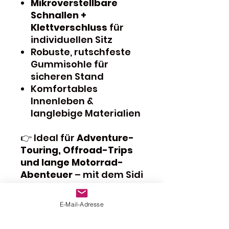
Mikroverstellbare
Schnallen +
Klettverschluss
für
individuellen Sitz
Robuste, rutschfeste
Gummisohle für
sicheren Stand
Komfortables
Innenleben &
langlebige Materialien
👉 Ideal für
Adventure-
Touring, Offroad-Trips
und lange Motorrad-
Abenteuer
– mit dem Sidi
Adventure 2 Gore bist du
bereit für jedes Ziel! 🚀
E-Mail-Adresse
Bei Verfügbarkeit sofort