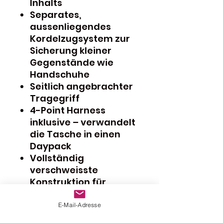
Inhalts
Separates,
aussenliegendes
Kordelzugsystem zur
Sicherung kleiner
Gegenstände wie
Handschuhe
Seitlich angebrachter
Tragegriff
4-Point Harness
inklusive – verwandelt
die Tasche in einen
Daypack
Vollständig
verschweisste
Konstruktion für
zuverlässigen Schutz
Vollständig wasser-,
E-Mail-Adresse
staub-, schlamm- und