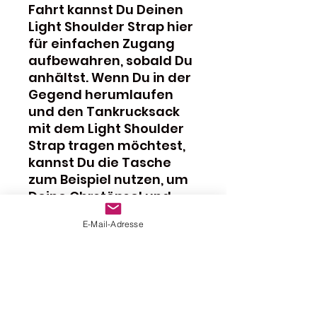
Fahrt kannst Du Deinen
Light Shoulder Strap hier
für einfachen Zugang
aufbewahren, sobald Du
anhältst. Wenn Du in der
Gegend herumlaufen
und den Tankrucksack
mit dem Light Shoulder
Strap tragen möchtest,
kannst Du die Tasche
zum Beispiel nutzen, um
Deine Ohrstöpsel und
Schlüssel darin
E-Mail-Adresse
aufzubewahren, damit
Du sie schnell zur Hand
hast, wenn Du wieder
losfahren möchtest.
SICHTBARKEIT DURCH