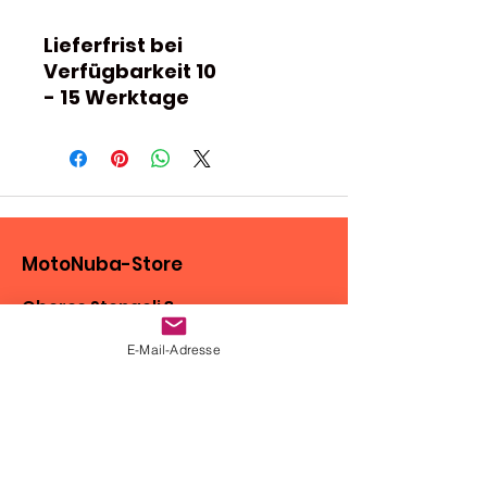
Lieferfrist bei
Verfügbarkeit 10
- 15 Werktage
MotoNuba-Store
Oberes Stengeli 3
CH-3150 Schwarzenburg
E-Mail-Adresse
Tel.:
+41 (0)79 175 15 32
E-Mail:
motonuba@outlook.com
Standort ansehen