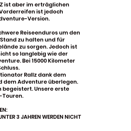
Z ist aber im erträglichen
orderreifen ist jedoch
 Adventure-Version.
 schwere Reiseenduros um den
Stand zu halten und für
elände zu sorgen. Jedoch ist
nicht so langlebig wie der
enture. Bei 15000 Kilometer
 Schluss.
ctionator Rallz dank dem
d dem Adventure überlegen.
 begeistert. Unsere erste
-Touren.
EN:
UNTER 3 JAHREN WERDEN NICHT