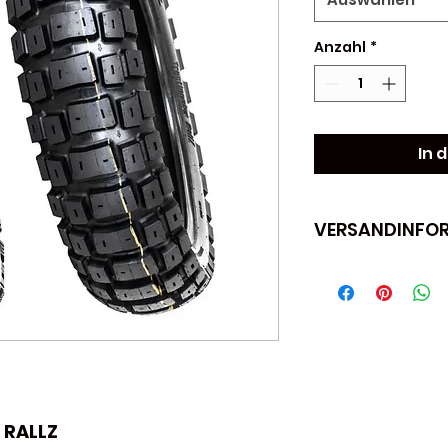
Anzahl
*
In 
VERSANDINFO
Versand Informa
KEIN AUSLAND
Sie haben eine
der Schweiz? N
BESTELLLUNG I
Bitte bedenken
Lieferung, das
MEHRWERTSTEU
 RALLZ
verlangen wird