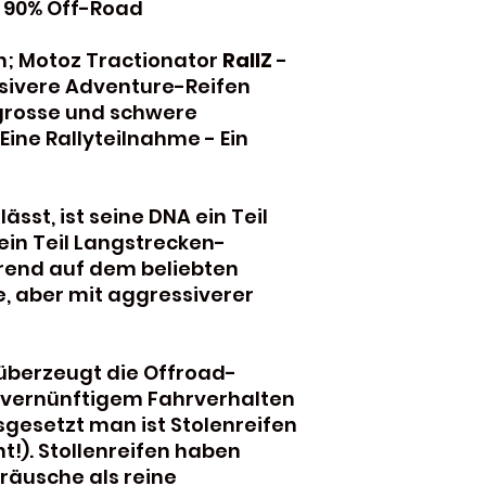
 90% Off-Road
Kontaktieren Si
weitere Infor
n; Motoz Tractionator
RallZ
-
Versand Informa
Versand mit de
essivere Adventure-Reifen
Versandkosten
 grosse und schwere
Ab 200.00 Fran
Eine Rallyteilnahme - Ein
Versand
Versand nur g
sst, ist seine DNA ein Teil
in Teil Langstrecken-
rend auf dem beliebten
, aber mit aggressiverer
überzeugt die Offroad-
 vernünftigem Fahrverhalten
sgesetzt man ist Stolenreifen
t!). Stollenreifen haben
räusche als reine