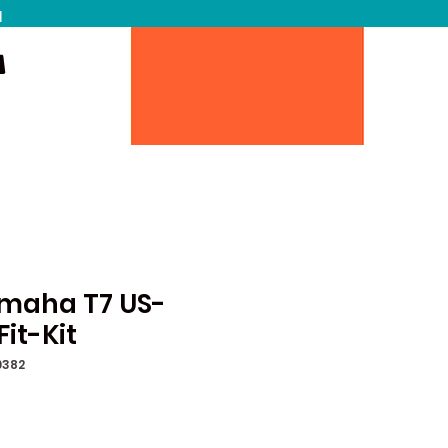
N
amaha T7 US-
it-Kit
0382