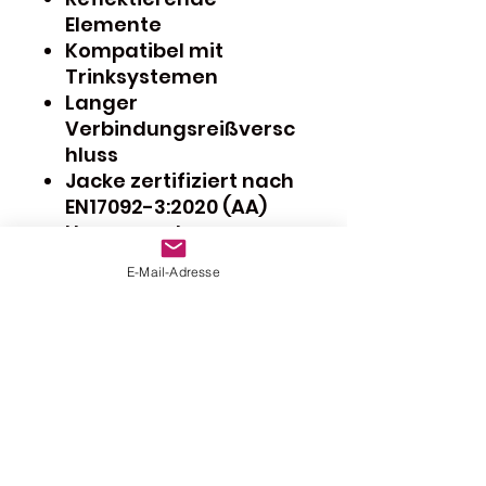
Elemente
Kompatibel mit
Trinksystemen
Langer
Verbindungsreißversc
hluss
Jacke zertifiziert nach
EN17092-3:2020 (AA)
Honeycomb
Schulterund
E-Mail-Adresse
Ellbogenprotektoren,
zertifiziert nach EN
1621-1:2012, Level 2
Honeycomb
Rückenprotektor,
zertifiziert nach EN
1621-2:2014, Level 2
Vorbereitung für