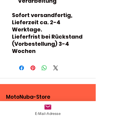
Verarbeitung
Sofort versandfertig,
Lieferzeit ca. 2-4
Werktage.
Lieferfrist bei Rückstand
(Vorbestellung) 3-4
Wochen
MotoNuba-Store
Oberes Stengeli 3
E-Mail-Adresse
CH-3150 Schwarzenburg
Tel.:
+41 (0)79 175 15 32
E-Mail:
motonuba@outlook.com