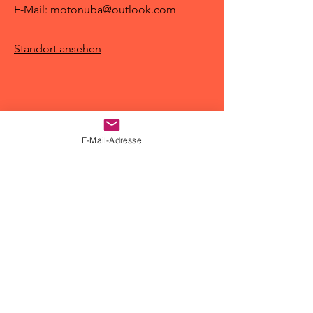
E-Mail:
motonuba@outlook.com
Standort ansehen
Shop
E-Mail-Adresse
Motorradbekleidung
Gepäcklösungen
DMD2 Navigation
Motoz-Reifen
Zubehör