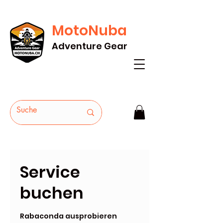
MotoNuba
GRATIS VERSAND AB Fr. 200* - HEUTE
Adventure Gear
BESTELLEN
Service
buchen
Rabaconda ausprobieren