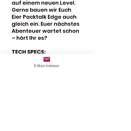
auf einem neuen Level.
Gerne bauen wir Euch
Eier Packtalk Edge auch
gleich ein. Euer nächstes
Abenteuer wartet schon
– hört Ihr es?
TECH SPECS:
IP67 wasserdichtes
Design
E-Mail-Adresse
40 mm JBL
Lautsprecher
Verbinde bis zu 15
Fahrer mit einer
Einrichtungszeit von
unter 10 Sekunden
Reichweite von bis zu
1,6 km (im offenen
Gelände)