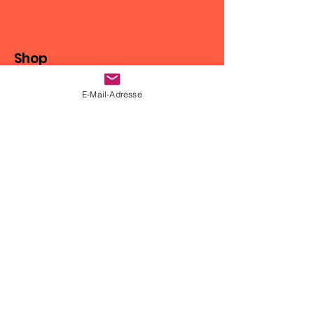
Shop
Motorradbekleidung
E-Mail-Adresse
Gepäcklösungen
DMD2 Navigation
Motoz-Reifen
Zubehör
Info
Kontakt