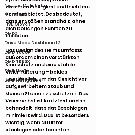
Neu bei MotoNuba
zwischen Festigkeit und leichtem 
Komfort bietet. Das bedeutet, 
Red Koyot
dass er Stößen standhält, ohne 
FiVE Gloves
dich bei langen Fahrten zu 
DMD2
belasten.
Drive Mode Dashboard 2
Das Design des Helms umfasst 
DMD T880X
außerdem einen verstärkten 
DMD T865X
Kinnschutz und eine stabile 
DMD Nor7e
Visierhalterung – beides 
unerlässlich, um das Gesicht vor 
DMD Navigation
aufgewirbeltem Staub und 
kleinen Steinen zu schützen. Das 
Visier selbst ist kratzfest und so 
behandelt, dass das Beschlagen 
minimiert wird. Das ist besonders 
wichtig, wenn du unter 
staubigen oder feuchten 