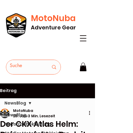
MotoNuba
GRATIS VERSAND AB Fr. 200* - HEUTE
Adventure Gear
BESTELLEN
Beitrag
NewsBlog
MotoNuba
NewsBlog
23. Juni
3 Min. Lesezeit
Der CKX Atlas Helm:
Motorradbekleidung