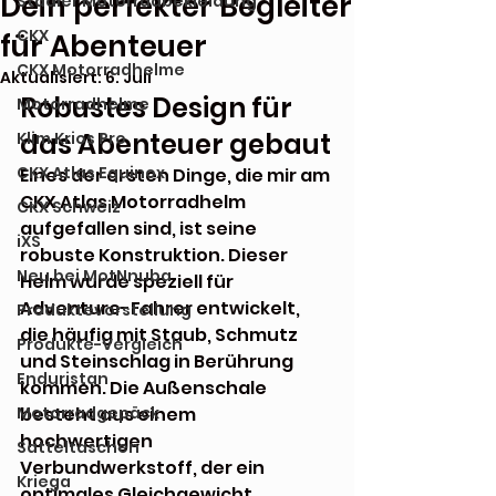
Dein perfekter Begleiter
Stadler Motorradbekleidung
CKX
für Abenteuer
CKX Motorradhelme
Aktualisiert:
6. Juli
Robustes Design für 
Motorradhelme
das Abenteuer gebaut
Klim Krios Pro
CKX Atlas Equinox
Eines der ersten Dinge, die mir am 
CKX Atlas Motorradhelm 
CKX Schweiz
aufgefallen sind, ist seine 
iXS
robuste Konstruktion. Dieser 
Neu bei MotNnuba
Helm wurde speziell für 
Adventure-Fahrer entwickelt, 
Produktevorstellung
die häufig mit Staub, Schmutz 
Produkte-Vergleich
und Steinschlag in Berührung 
Enduristan
kommen. Die Außenschale 
Motorradgepäck
besteht aus einem 
hochwertigen 
Satteltaschen
Verbundwerkstoff, der ein 
Kriega
optimales Gleichgewicht 