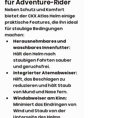
für Adventure-Rider
Neben Schutz und Komfort 
bietet der CKX Atlas Helm einige 
praktische Features, die ihn ideal 
für staubige Bedingungen 
machen:
Herausnehmbares und 
waschbares Innenfutter:
Hält den Helm nach 
staubigen Fahrten sauber 
und geruchsfrei.
Integrierter Atemabweiser:
Hilft, das Beschlagen zu 
reduzieren und hält Staub 
von Mund und Nase fern.
Windabweiser am Kinn:
Minimiert das Eindringen von 
Wind und Staub von der 
Unterseite des Helms.