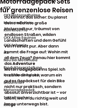
Motorradgepäck Sets
Stadler Motorradbekleidung
CKX
für grenzenlose Reisen
CKX Motorradhelme
Du kennst das sicher: Du planst 
Motorradhelme
deine nächste große 
Motorradtour, träumst von 
Klim Krios Pro
endlosen Straßen, wilden 
CKX Atlas Equinox
Landschaften und dem Gefühl 
CKX Schweiz
von Freiheit pur. Aber dann 
kommt die Frage auf: Wohin mit 
iXS
all dem Zeug? Genau hier kommt 
Neu bei MotNnuba
das 
Adventure 
Produktevorstellung
Motorradgepäck
 ins Spiel. Ich 
erzähle dir heute, warum ein 
Produkte-Vergleich
gutes Gepäckset für dein Bike 
Enduristan
nicht nur praktisch, sondern 
Motorradgepäck
absolut unverzichtbar ist – vor 
Satteltaschen
allem, wenn du richtig weit und 
lange unterwegs bist.
Kriega