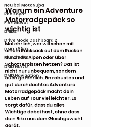
Neu bei MotoNuba
Warum ein Adventure 
Red Koyot
Motorradgepäck so 
FiVE Gloves
wichtig ist
DMD2
Drive Mode Dashboard 2
Mal ehrlich, wer will schon mit 
DMD T880X
einem Rucksack auf dem Rücken 
durch die Alpen oder über 
DMD T865X
Schotterpisten hetzen? Das ist 
DMD Nor7e
nicht nur unbequem, sondern 
DMD Navigation
auch gefährlich. Ein robustes und 
gut durchdachtes Adventure 
Motorradgepäck macht dein 
Leben auf Tour viel leichter. Es 
sorgt dafür, dass du alles 
Wichtige dabei hast, ohne dass 
dein Bike aus dem Gleichgewicht 
gerät.