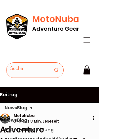
MotoNuba
GRATIS VERSAND AB Fr. 200* - HEUTE
Adventure Gear
BESTELLEN
Beitrag
NewsBlog
MotoNuba
NewsBlog
31. März
3 Min. Lesezeit
Adventure
Motorradbekleidung